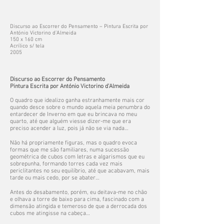
Discurso ao Escorrer do Pensamento – Pintura Escrita por
António Victorino d’Almeida
150 x 160 cm
Acrílico s/ tela
2005
Discurso ao Escorrer do Pensamento
Pintura Escrita por António Victorino d’Almeida
O quadro que idealizo ganha estranhamente mais cor
quando desce sobre o mundo aquela meia penumbra do
entardecer de Inverno em que eu brincava no meu
quarto, até que alguém viesse dizer-me que era
preciso acender a luz, pois já não se via nada…
Não há propriamente figuras, mas o quadro evoca
formas que me são familiares, numa sucessão
geométrica de cubos com letras e algarismos que eu
sobrepunha, formando torres cada vez mais
periclitantes no seu equilíbrio, até que acabavam, mais
tarde ou mais cedo, por se abater…
Antes do desabamento, porém, eu deitava-me no chão
e olhava a torre de baixo para cima, fascinado com a
dimensão atingida e temeroso de que a derrocada dos
cubos me atingisse na cabeça…