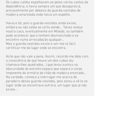
Os cubos caídos espalhavam-se pelos vários cantos da
dependência, e havia sempre um que desaparecia,
provavelmente por debaixo do guarda-vestidos de
madeira amarelada onde havia um espelho.
Havia e há, pois o guarda-vestidos ainda existe,
embora eu não saiba ao certo aonde… Talvez esteja
noutra casa, eventualmente em Moledo, ou também
pode acontecer que o tenham desmanchado e se
encontre numa arrecadação qualquer…
Mas o guarda-vestidos existe e ser-me-ia fácil
certificar-me do lugar onde se encontra.
Acho que não vale a pena. Assim, recordo-me dele com
a consciência de que houve um dos cubos (eu
chamava-lhes quadrados…) que levou sumiço na
obscuridade do estreito espaço que separa o corpo
imponente do armário do chão de madeira encerada…
Na verdade, começo a interrogar-me acerca do
paradeiro desse guarda-vestidos, pois estou a vê-lo no
lugar onde se encontrava outrora, um lugar que já não
existe…
Logo, não há a menor hipótese do cubo ainda poder
estar no sítio para onde terá outrora deslizado, quando
a torre se abateu – se acaso deslizou para aí, pois o
único facto concreto de que tenho memória viva é o
seu desaparecimento… Não sei quais seriam as letras
e os algarismos desse cubo desaparecido, embora
admita que houvesse um “x” e um “y” – sendo provável
que não houvesse quaisquer símbolos aritméticos…